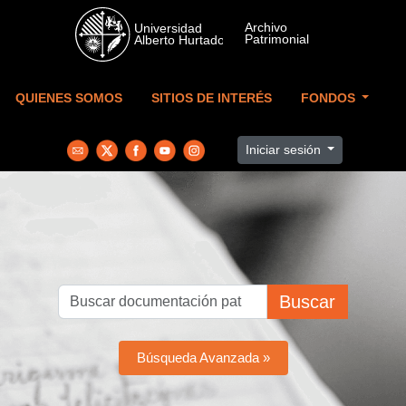
Skip to main content
QUIENES SOMOS
SITIOS DE INTERÉS
FONDOS
Iniciar sesión
Buscar
Búsqueda Avanzada »