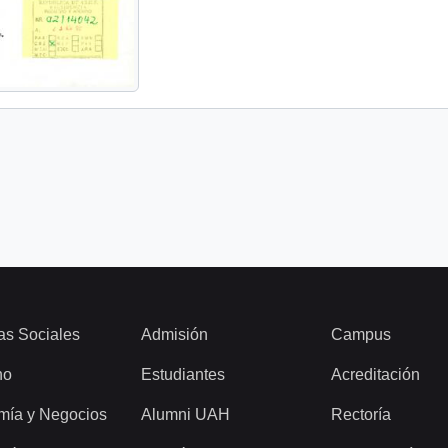
as Sociales
Admisión
Campus
ho
Estudiantes
Acreditación
mía y Negocios
Alumni UAH
Rectoría