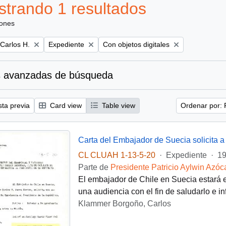
trando 1 resultados
iones
Remove filter:
Remove filter:
 Carlos H.
Expediente
Con objetos digitales
 avanzadas de búsqueda
sta previa
Card view
Table view
Ordenar por: 
Carta del Embajador de Suecia solicita 
CL CLUAH 1-13-5-20
·
Expediente
·
19
Parte de
Presidente Patricio Aylwin Azóc
El embajador de Chile en Suecia estará en
una audiencia con el fin de saludarlo e i
Klammer Borgoño, Carlos