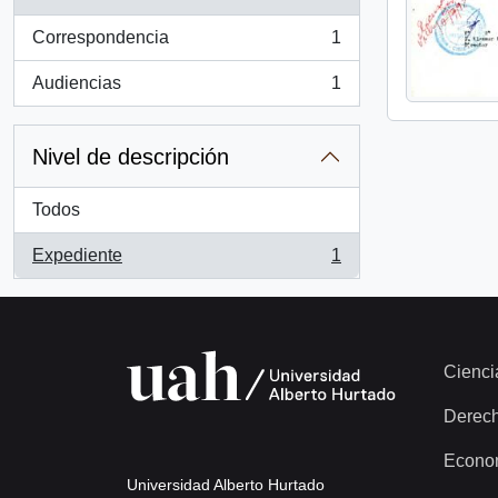
Correspondencia
1
, 1 resultados
Audiencias
1
, 1 resultados
Nivel de descripción
Todos
Expediente
1
, 1 resultados
Cienci
Derec
Econo
Universidad Alberto Hurtado