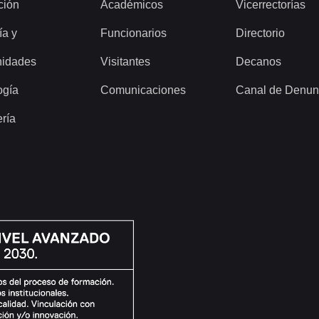
ción
Académicos
Vicerrectorías
ía y
Funcionarios
Directorio
idades
Visitantes
Decanos
ogía
Comunicaciones
Canal de Denun
ería