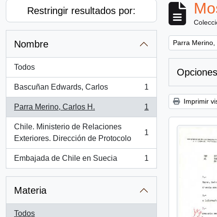
Mos
Restringir resultados por:
Colecc
Remove filter:
Nombre
Parra Merino,
Todos
Opciones
Bascuñan Edwards, Carlos
1
, 1 resultados
Imprimir vi
Parra Merino, Carlos H.
1
, 1 resultados
Chile. Ministerio de Relaciones
1
, 1 resultados
Exteriores. Dirección de Protocolo
Embajada de Chile en Suecia
1
, 1 resultados
Materia
Todos