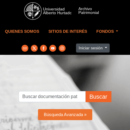
Skip to main content
QUIENES SOMOS
SITIOS DE INTERÉS
FONDOS
Iniciar sesión
Buscar
Búsqueda Avanzada »