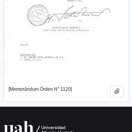
[Memorándum Órden N° 1120]
Añadi