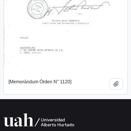
[Memorándum Órden N° 1120]
Add t