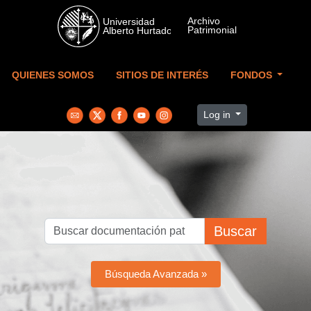
Skip to main content
QUIENES SOMOS
SITIOS DE INTERÉS
FONDOS
Log in
Buscar
Búsqueda Avanzada »