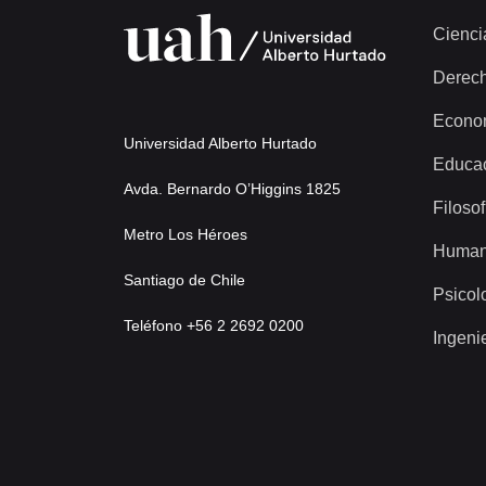
Cienci
Derec
Econo
Universidad Alberto Hurtado
Educa
Avda. Bernardo O’Higgins 1825
Filosof
Metro Los Héroes
Human
Santiago de Chile
Psicol
Teléfono +56 2 2692 0200
Ingeni