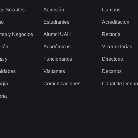
as Sociales
Admisión
Campus
ho
Estudiantes
Acreditación
mía y Negocios
Alumni UAH
Rectoría
ción
Académicos
Vicerrectorías
ía y
Funcionarios
Directorio
idades
Visitantes
Decanos
ogía
Comunicaciones
Canal de Denun
ería