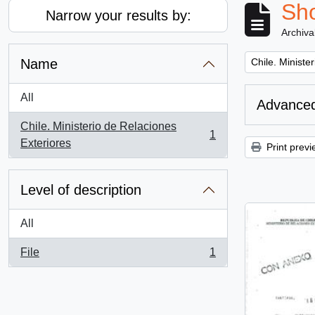
Sho
Narrow your results by:
Archiva
Remove filter:
Name
Chile. Ministe
All
Advanced
Chile. Ministerio de Relaciones
1
, 1 results
Exteriores
Print previ
Level of description
All
File
1
, 1 results