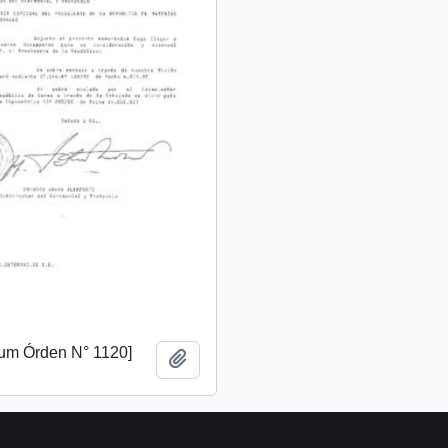
m Órden N° 1120]
Add to clipboard