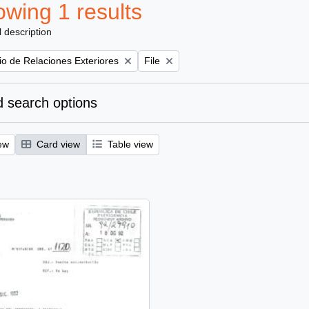
wing 1 results
l description
Remove filter:
rio de Relaciones Exteriores
File
 search options
ew
Card view
Table view