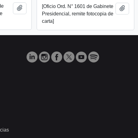
de
[Oficio Ord. N° 1601 de Gabinete
Añadir al portapapeles
Añadi
te
Presidencial, remite fotocopia de
carta]
cias