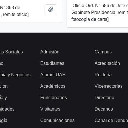
[Oficio Ord. N° 686 de Jefe 
. N° 368 de
Añadir al portapapeles
Gabinete Presidencia, remi
 remite oficio]
fotocopia de carta]
as Sociales
Admisión
Campus
ho
Estudiantes
Acreditación
mía y Negocios
Alumni UAH
Rectoría
ción
Académicos
Vicerrectorías
ía y
Funcionarios
Directorio
idades
Visitantes
Decanos
ogía
Comunicaciones
Canal de Denun