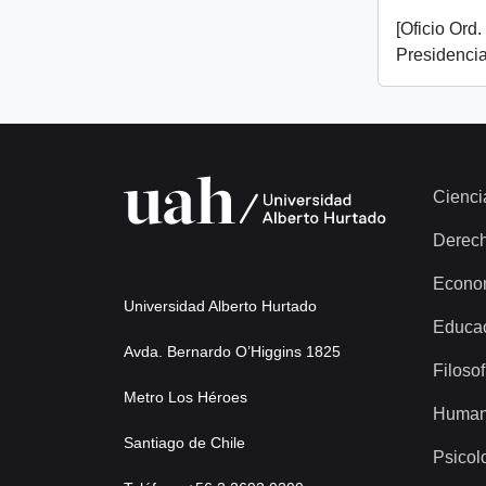
[Oficio Ord
Presidencia,
Cienci
Derec
Econo
Universidad Alberto Hurtado
Educa
Avda. Bernardo O’Higgins 1825
Filosof
Metro Los Héroes
Human
Santiago de Chile
Psicol