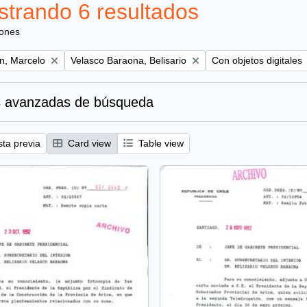
trando 6 resultados
iones
Remove filter:
Remove filter:
ún, Marcelo
Velasco Baraona, Belisario
Con objetos digitales
 avanzadas de búsqueda
sta previa
Card view
Table view