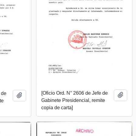
[Oficio Ord. N° 2606 de Jefe de
e de
Añadi
Añadir al portapapeles
Gabinete Presidencial, remite
te
copia de carta]