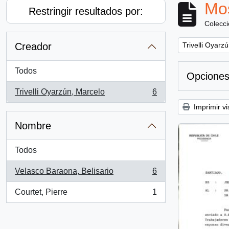
Mos
Restringir resultados por:
Colecc
Remove filter:
Creador
Trivelli Oyarz
Todos
Opciones
Trivelli Oyarzún, Marcelo
6
, 6 resultados
Imprimir vi
Nombre
Todos
Velasco Baraona, Belisario
6
, 6 resultados
Courtet, Pierre
1
, 1 resultados