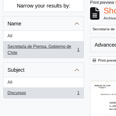
Print preview
Narrow your results by:
Sho
Archiva
Name
Remove filter:
Secretaría de
All
Advanced
Secretaría de Prensa. Gobierno de
1
, 1 results
Chile
Print previ
Subject
All
Discursos
1
, 1 results