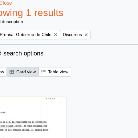
Close
wing 1 results
l description
Remove filter:
 Prensa. Gobierno de Chile
Discursos
 search options
ew
Card view
Table view