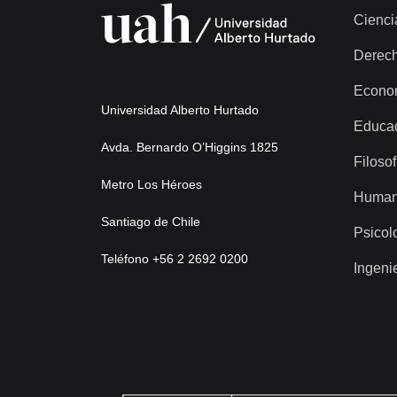
Cienci
Derec
Econo
Universidad Alberto Hurtado
Educa
Avda. Bernardo O’Higgins 1825
Filosof
Metro Los Héroes
Human
Santiago de Chile
Psicol
Teléfono +56 2 2692 0200
Ingeni