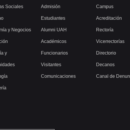
as Sociales
Admisión
Campus
ho
Estudiantes
Acreditación
mía y Negocios
Alumni UAH
Rectoría
ción
Académicos
Vicerrectorías
ía y
Funcionarios
Directorio
idades
Visitantes
Decanos
ogía
Comunicaciones
Canal de Denun
ería