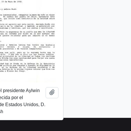
l presidente Aylwin
Add to clipboard
ecida por el
de Estados Unidos, D.
sh