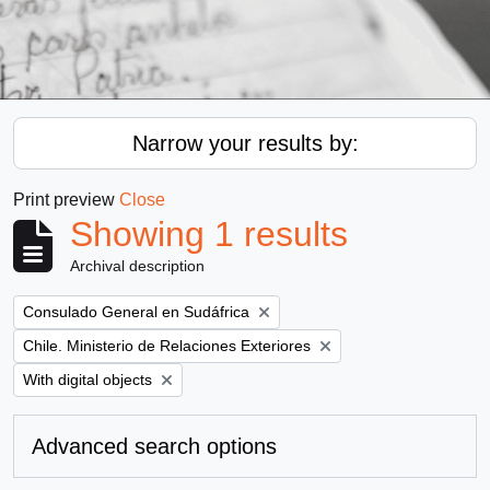
Narrow your results by:
Print preview
Close
Showing 1 results
Archival description
Remove filter:
Consulado General en Sudáfrica
Remove filter:
Chile. Ministerio de Relaciones Exteriores
Remove filter:
With digital objects
Advanced search options