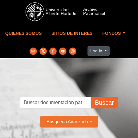
Skip to main content
QUIENES SOMOS
SITIOS DE INTERÉS
FONDOS
Log in
Buscar
Búsqueda Avanzada »