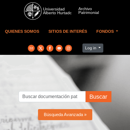
Skip to main content
QUIENES SOMOS
SITIOS DE INTERÉS
FONDOS
Log in
Buscar
Búsqueda Avanzada »