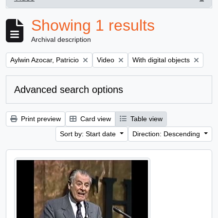
, 1 results
Showing 1 results
Archival description
Remove filter:
Remove filter:
Remove filter:
Aylwin Azocar, Patricio
Video
With digital objects
Advanced search options
Print preview
Card view
Table view
Sort by: Start date
Direction: Descending