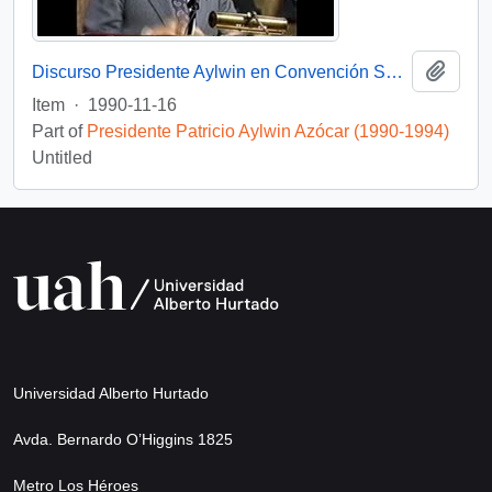
Add t
Discurso Presidente Aylwin en Convención Santiago: Video
Item
·
1990-11-16
Part of
Presidente Patricio Aylwin Azócar (1990-1994)
Untitled
Universidad Alberto Hurtado
Avda. Bernardo O’Higgins 1825
Metro Los Héroes