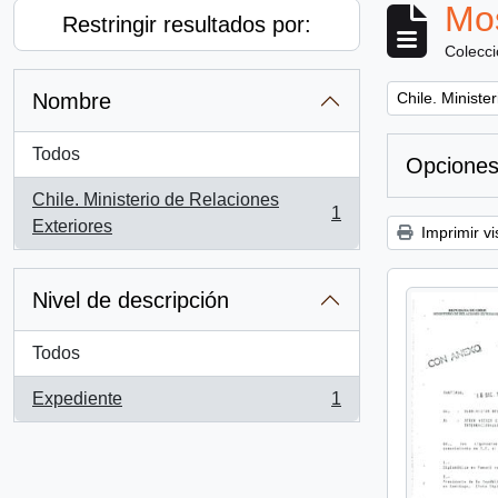
Mos
Restringir resultados por:
Colecc
Remove filter:
Nombre
Chile. Ministe
Todos
Opciones
Chile. Ministerio de Relaciones
1
, 1 resultados
Exteriores
Imprimir vi
Nivel de descripción
Todos
Expediente
1
, 1 resultados