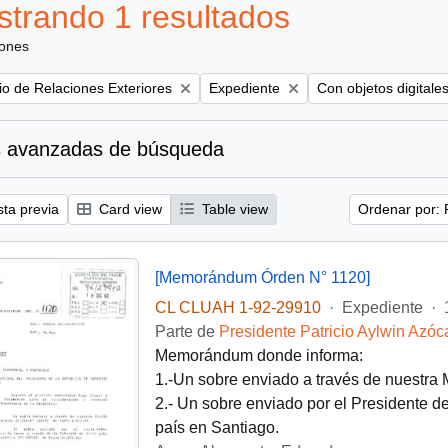
trando 1 resultados
iones
Remove filter:
Remove filter:
rio de Relaciones Exteriores
Expediente
Con objetos digitale
 avanzadas de búsqueda
sta previa
Card view
Table view
Ordenar por: 
[Memorándum Órden N° 1120]
CL CLUAH 1-92-29910
·
Expediente
·
Parte de
Presidente Patricio Aylwin Azóc
Memorándum donde informa:
1.-Un sobre enviado a través de nuestra
2.- Un sobre enviado por el Presidente d
país en Santiago.