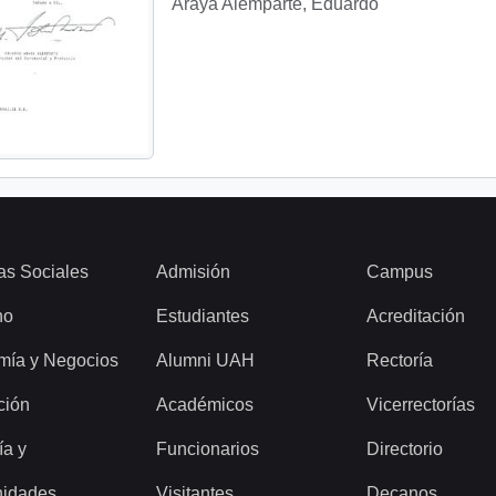
Araya Alemparte, Eduardo
as Sociales
Admisión
Campus
ho
Estudiantes
Acreditación
mía y Negocios
Alumni UAH
Rectoría
ción
Académicos
Vicerrectorías
ía y
Funcionarios
Directorio
idades
Visitantes
Decanos