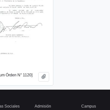
m Órden N° 1120]
Añadir al portapapeles
as Sociales
Admisión
Campus