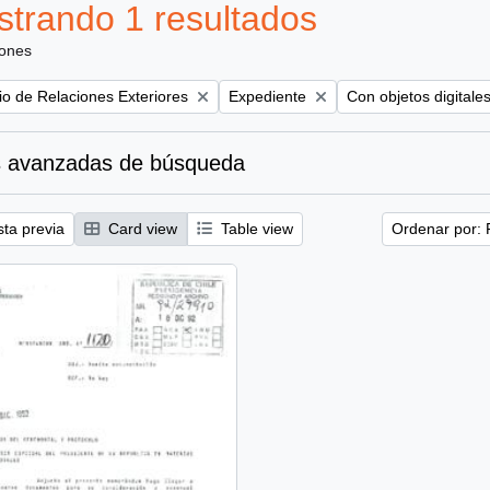
trando 1 resultados
iones
Remove filter:
Remove filter:
rio de Relaciones Exteriores
Expediente
Con objetos digitale
 avanzadas de búsqueda
sta previa
Card view
Table view
Ordenar por: 