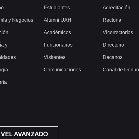
ho
Estudiantes
Acreditación
mía y Negocios
Alumni UAH
Rectoría
ción
Académicos
Vicerrectorías
ía y
Funcionarios
Directorio
idades
Visitantes
Decanos
ogía
Comunicaciones
Canal de Denun
ería