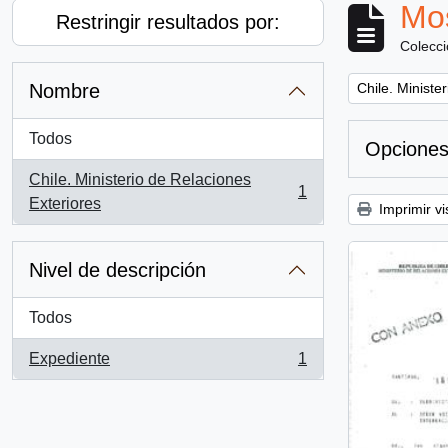
Mos
Restringir resultados por:
Colecc
Remove filter:
Nombre
Chile. Ministe
Todos
Opciones
Chile. Ministerio de Relaciones
1
, 1 resultados
Exteriores
Imprimir vi
Nivel de descripción
Todos
Expediente
1
, 1 resultados