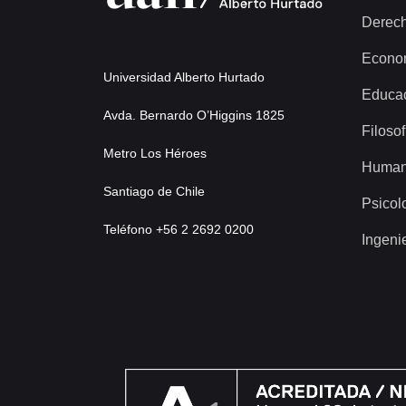
Derec
Econo
Universidad Alberto Hurtado
Educa
Avda. Bernardo O’Higgins 1825
Filosof
Metro Los Héroes
Human
Santiago de Chile
Psicol
Teléfono +56 2 2692 0200
Ingeni