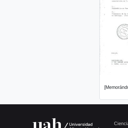
[Memorándu
Cienci