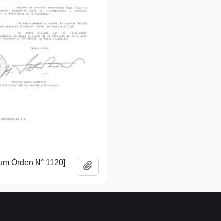
m Órden N° 1120]
Add to clipboard