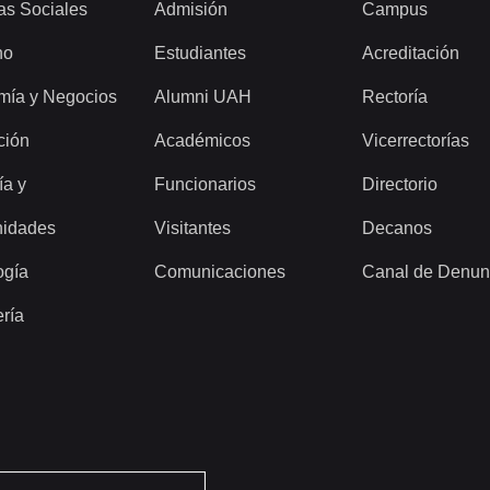
as Sociales
Admisión
Campus
ho
Estudiantes
Acreditación
mía y Negocios
Alumni UAH
Rectoría
ción
Académicos
Vicerrectorías
ía y
Funcionarios
Directorio
idades
Visitantes
Decanos
ogía
Comunicaciones
Canal de Denun
ería