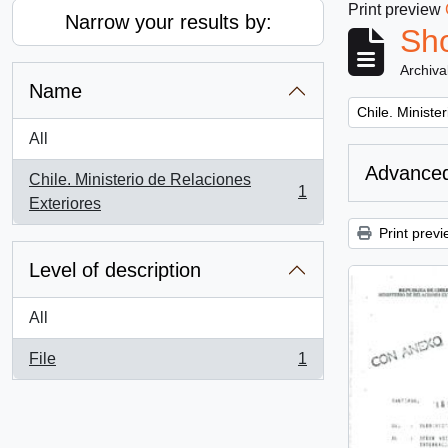
Print preview
Narrow your results by:
Sho
Archiva
Name
Remove filter:
Chile. Ministe
All
Advanced
Chile. Ministerio de Relaciones
1
, 1 results
Exteriores
Print previ
Level of description
All
File
1
, 1 results