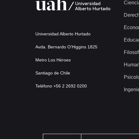
Cienci
Derec
Econo
Universidad Alberto Hurtado
Educa
Avda. Bernardo O’Higgins 1825
Filosof
Metro Los Héroes
Human
Santiago de Chile
Psicol
Teléfono +56 2 2692 0200
Ingeni