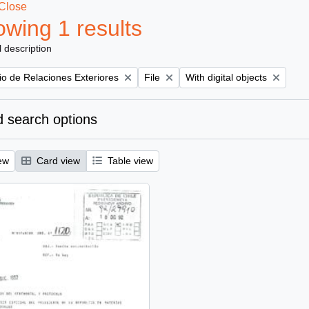
Close
wing 1 results
l description
Remove filter:
Remove filter:
rio de Relaciones Exteriores
File
With digital objects
 search options
ew
Card view
Table view