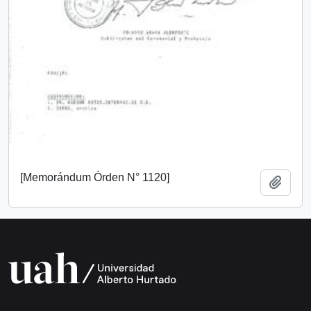
[Memorándum Órden N° 1120]
Añadi