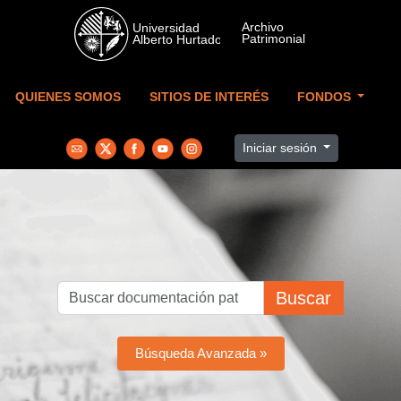
Skip to main content
QUIENES SOMOS
SITIOS DE INTERÉS
FONDOS
Iniciar sesión
Buscar
Búsqueda Avanzada »