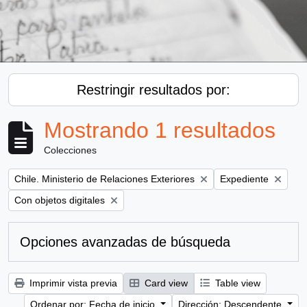
Restringir resultados por:
Mostrando 1 resultados
Colecciones
Remove filter:
Remove filter:
Chile. Ministerio de Relaciones Exteriores
Expediente
Remove filter:
Con objetos digitales
Opciones avanzadas de búsqueda
Imprimir vista previa
Card view
Table view
Ordenar por: Fecha de inicio
Dirección: Descendente