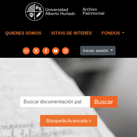
Skip to main content
QUIENES SOMOS
SITIOS DE INTERÉS
FONDOS
Iniciar sesión
Buscar
Búsqueda Avanzada »