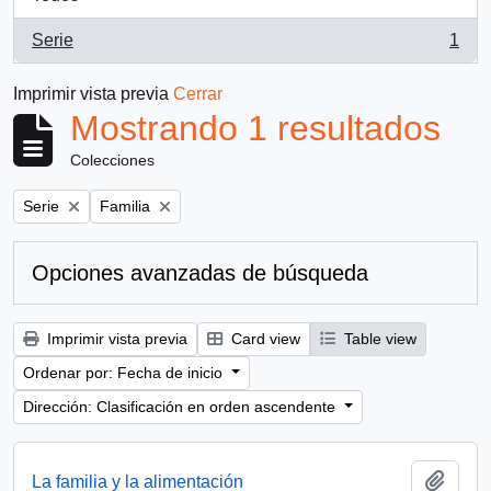
Serie
1
, 1 resultados
Imprimir vista previa
Cerrar
Mostrando 1 resultados
Colecciones
Remove filter:
Remove filter:
Serie
Familia
Opciones avanzadas de búsqueda
Imprimir vista previa
Card view
Table view
Ordenar por: Fecha de inicio
Dirección: Clasificación en orden ascendente
Añadi
La familia y la alimentación