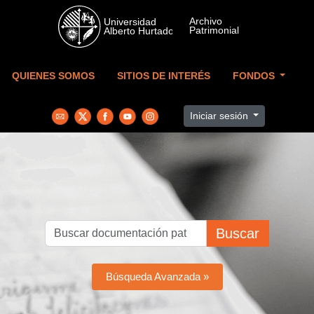
Skip to main content
QUIENES SOMOS
SITIOS DE INTERÉS
FONDOS
Iniciar sesión
Buscar
Búsqueda Avanzada »