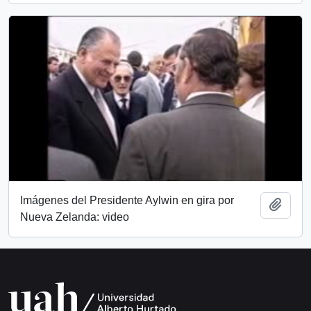
Imágenes del Presidente Aylwin en gira por
Añadi
Nueva Zelanda: video