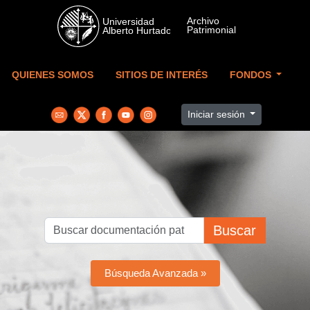
Skip to main content
QUIENES SOMOS
SITIOS DE INTERÉS
FONDOS
Iniciar sesión
Buscar
Búsqueda Avanzada »