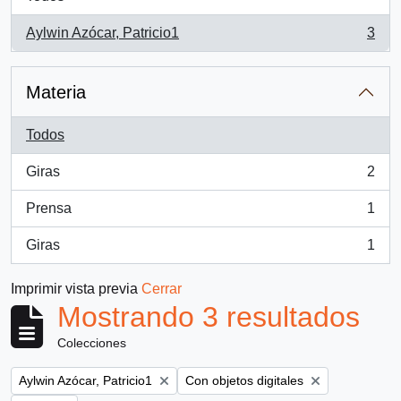
Aylwin Azócar, Patricio1
3
, 3 resultados
Materia
Todos
Giras
2
, 2 resultados
Prensa
1
, 1 resultados
Giras
1
, 1 resultados
Imprimir vista previa
Cerrar
Mostrando 3 resultados
Colecciones
Remove filter:
Remove filter:
Aylwin Azócar, Patricio1
Con objetos digitales