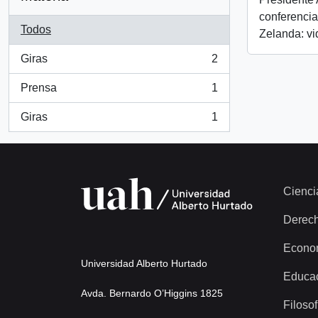
conferenci
Todos
Zelanda: v
Giras
2
, 2 resultados
Prensa
1
, 1 resultados
Giras
1
, 1 resultados
Cienci
Derec
Econo
Universidad Alberto Hurtado
Educa
Avda. Bernardo O’Higgins 1825
Filosof