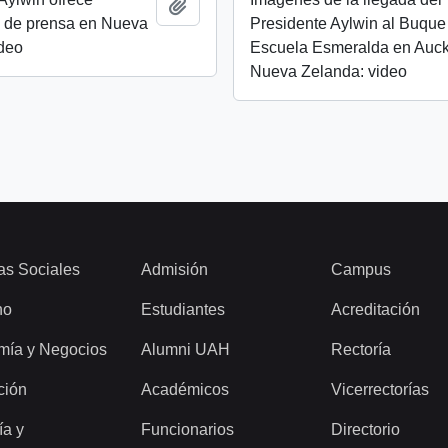
Añadir al portapapeles
a de prensa en Nueva
Presidente Aylwin al Buque
ideo
Escuela Esmeralda en Auck
Nueva Zelanda: video
as Sociales
Admisión
Campus
ho
Estudiantes
Acreditación
mía y Negocios
Alumni UAH
Rectoría
ción
Académicos
Vicerrectorías
ía y
Funcionarios
Directorio