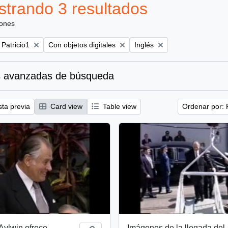
trando 3 resultados
iones
Remove filter:
Remove filter:
 Patricio1
Con objetos digitales
Inglés
 avanzadas de búsqueda
sta previa
Card view
Table view
Ordenar por: 
Aylwin ofrece
Imágenes de la llegada del