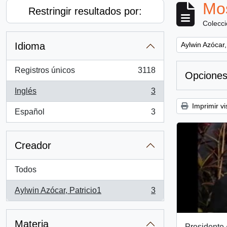
Mos
Restringir resultados por:
Colecc
Remove filter:
Idioma
Aylwin Azócar,
Registros únicos
3118
Opciones
, 3118 resultados
Inglés
3
, 3 resultados
Imprimir vi
Español
3
, 3 resultados
Creador
Todos
Aylwin Azócar, Patricio1
3
, 3 resultados
Materia
Presidente 