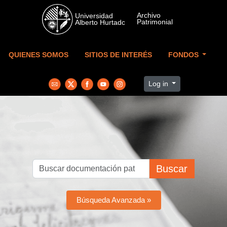
Skip to main content
QUIENES SOMOS
SITIOS DE INTERÉS
FONDOS
Log in
Buscar
Búsqueda Avanzada »