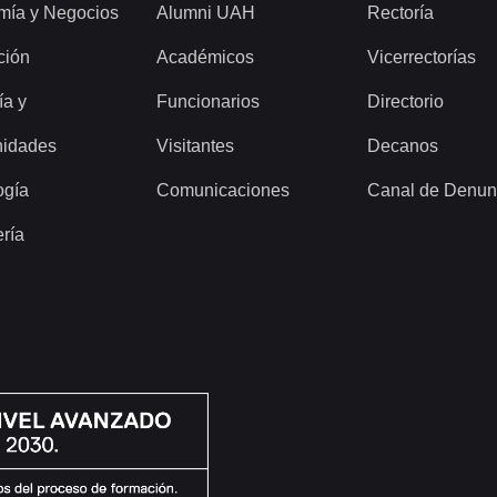
mía y Negocios
Alumni UAH
Rectoría
ción
Académicos
Vicerrectorías
ía y
Funcionarios
Directorio
idades
Visitantes
Decanos
ogía
Comunicaciones
Canal de Denun
ería