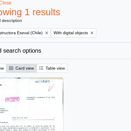
Close
wing 1 results
l description
Remove filter:
tructora Eseval (Chile)
With digital objects
 search options
ew
Card view
Table view