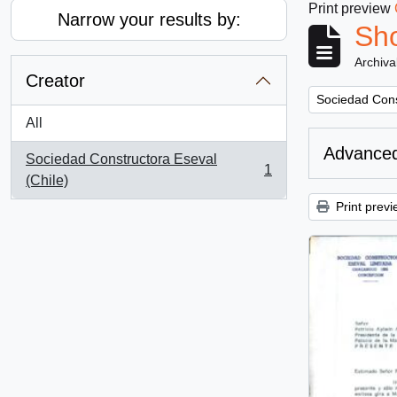
Print preview
Narrow your results by:
Sho
Archiva
Creator
Remove filter:
Sociedad Cons
All
Advanced
Sociedad Constructora Eseval
1
, 1 results
(Chile)
Print previ