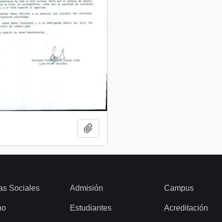
Add to clipboard
as Sociales
Admisión
Campus
ho
Estudiantes
Acreditación