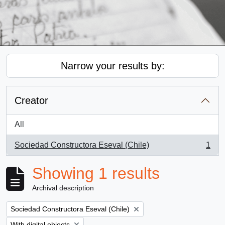
Narrow your results by:
Creator
All
Sociedad Constructora Eseval (Chile)
1
, 1 results
Showing 1 results
Archival description
Remove filter:
Sociedad Constructora Eseval (Chile)
Remove filter:
With digital objects