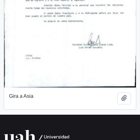
Gira a Asia
Add t