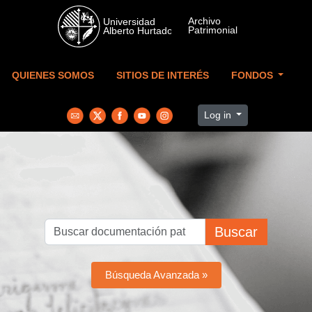
Skip to main content
QUIENES SOMOS
SITIOS DE INTERÉS
FONDOS
Log in
Buscar
Búsqueda Avanzada »