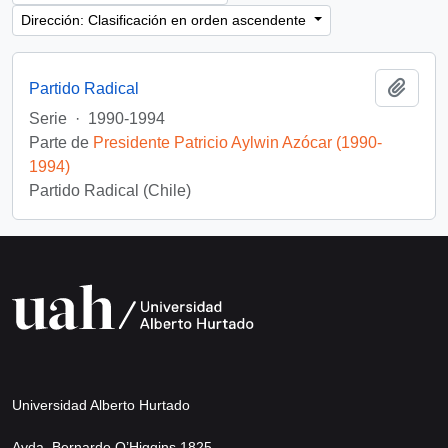
Dirección: Clasificación en orden ascendente
Añadi
Partido Radical
Serie
·
1990-1994
Parte de
Presidente Patricio Aylwin Azócar (1990-
1994)
Partido Radical (Chile)
Universidad Alberto Hurtado
Avda. Bernardo O’Higgins 1825