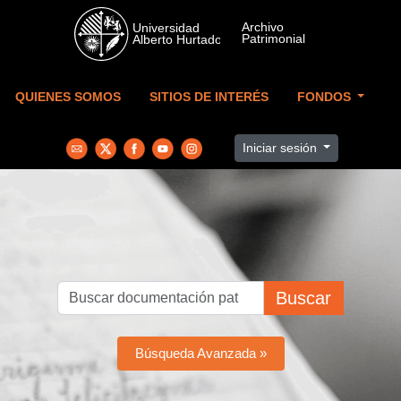
Skip to main content
QUIENES SOMOS
SITIOS DE INTERÉS
FONDOS
Iniciar sesión
Buscar
Búsqueda Avanzada »