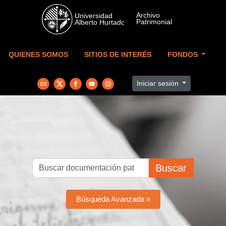
Skip to main content
QUIENES SOMOS
SITIOS DE INTERÉS
FONDOS
Iniciar sesión
Buscar
Búsqueda Avanzada »