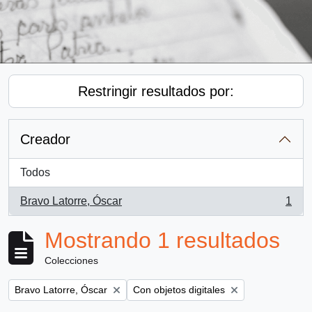
Restringir resultados por:
Creador
Todos
Bravo Latorre, Óscar
1
, 1 resultados
Mostrando 1 resultados
Colecciones
Remove filter:
Remove filter:
Bravo Latorre, Óscar
Con objetos digitales