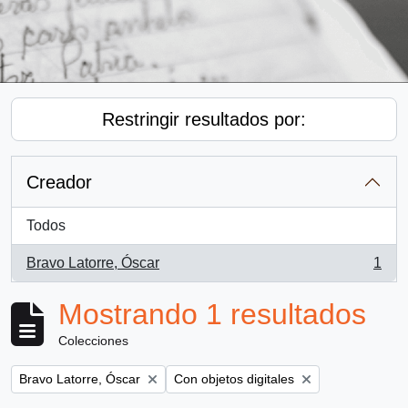
Restringir resultados por:
Creador
Todos
Bravo Latorre, Óscar
1
, 1 resultados
Mostrando 1 resultados
Colecciones
Remove filter:
Remove filter:
Bravo Latorre, Óscar
Con objetos digitales