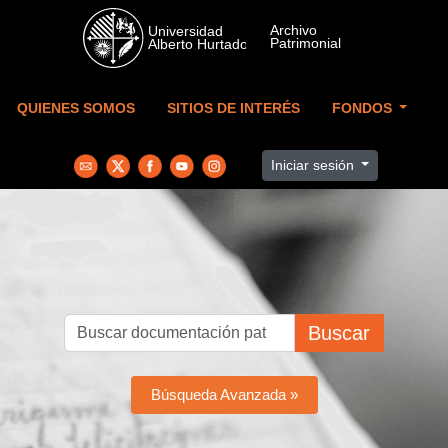
Skip to main content
QUIENES SOMOS
SITIOS DE INTERÉS
FONDOS
Iniciar sesión
Buscar
Búsqueda Avanzada »