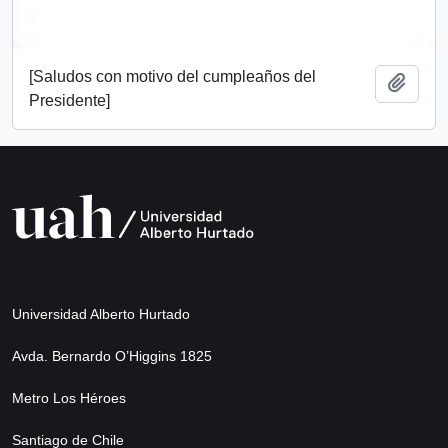
[Saludos con motivo del cumpleaños del
Añadi
Presidente]
Universidad Alberto Hurtado
Avda. Bernardo O’Higgins 1825
Metro Los Héroes
Santiago de Chile