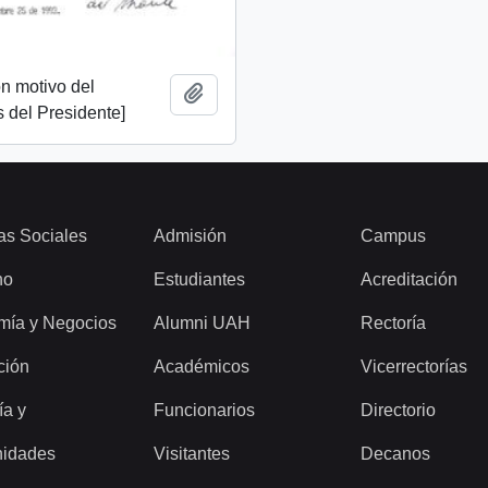
n motivo del
Add to clipboard
 del Presidente]
as Sociales
Admisión
Campus
ho
Estudiantes
Acreditación
mía y Negocios
Alumni UAH
Rectoría
ción
Académicos
Vicerrectorías
ía y
Funcionarios
Directorio
idades
Visitantes
Decanos