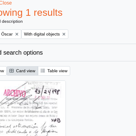
Close
wing 1 results
l description
Remove filter:
, Óscar
With digital objects
 search options
ew
Card view
Table view