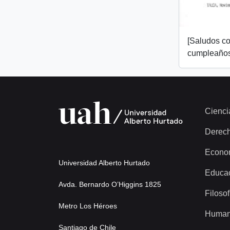
[Saludos co
cumpleaños
Cienci
Derec
Econo
Universidad Alberto Hurtado
Educa
Avda. Bernardo O’Higgins 1825
Filosof
Metro Los Héroes
Human
Santiago de Chile