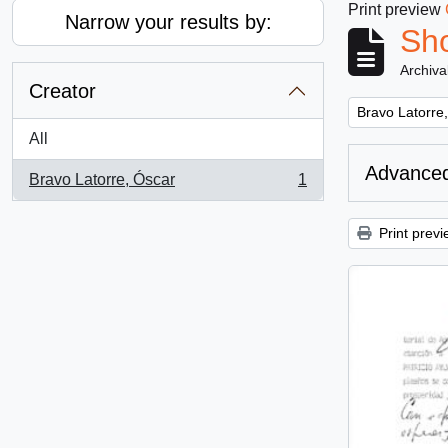
Print preview
Narrow your results by:
Sho
Archiva
Creator
Remove filter:
Bravo Latorre
All
Advanced
Bravo Latorre, Óscar
1
, 1 results
Print previ