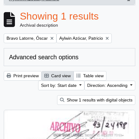
, 1 results
Showing 1 results
Archival description
Remove filter:
Remove filter:
Bravo Latorre, Óscar
Aylwin Azócar, Patricio
Advanced search options
Print preview
Card view
Table view
Sort by: Start date
Direction: Ascending
Show 1 results with digital objects