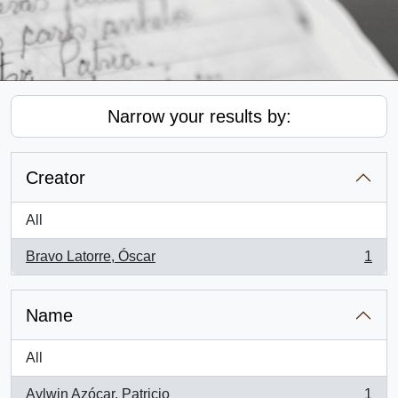
Narrow your results by:
Creator
All
Bravo Latorre, Óscar
1
, 1 results
Name
All
Aylwin Azócar, Patricio
1