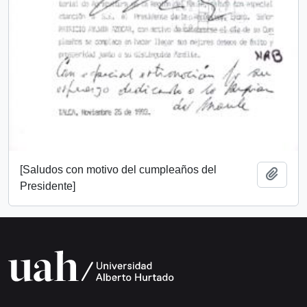
[Saludos con motivo del cumpleaños del
Add t
Presidente]