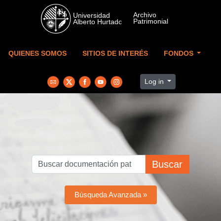
Skip to main content
QUIENES SOMOS
SITIOS DE INTERÉS
FONDOS
Log in
Buscar
Búsqueda Avanzada »