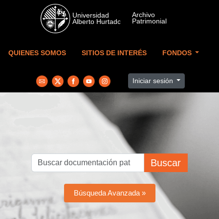
Skip to main content
QUIENES SOMOS
SITIOS DE INTERÉS
FONDOS
Iniciar sesión
Buscar
Búsqueda Avanzada »