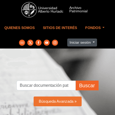
Skip to main content
QUIENES SOMOS
SITIOS DE INTERÉS
FONDOS
Iniciar sesión
Buscar
Búsqueda Avanzada »