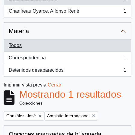
, 1 resultados
Chanfreau Oyarce, Alfonso René
1
, 1 resultados
Materia
Todos
Correspondencia
1
, 1 resultados
Detenidos desaparecidos
1
, 1 resultados
Imprimir vista previa
Cerrar
Mostrando 1 resultados
Colecciones
Remove filter:
Remove filter:
González, José
Amnistía Internacional
Opciones avanzadas de búsqueda