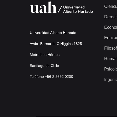
Cienci
Derec
Econo
Universidad Alberto Hurtado
Educa
Avda. Bernardo O’Higgins 1825
Filosof
Metro Los Héroes
Human
Santiago de Chile
Psicol
Teléfono +56 2 2692 0200
Ingeni