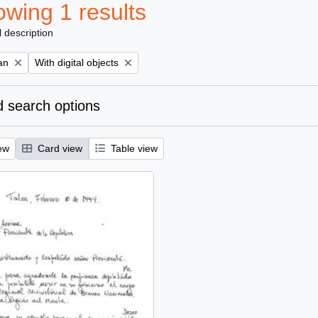
wing 1 results
l description
Remove filter:
an
With digital objects
 search options
ew
Card view
Table view