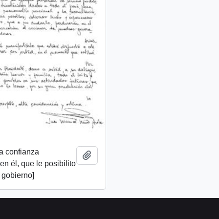
a confianza
Add to clipboard
n él, que le posibilito
u gobierno]