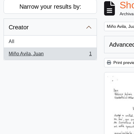
Sho
Narrow your results by:
Archiva
Remove filter:
Creator
Miño Avila, Ju
All
Advanced
Miño Avila, Juan
1
, 1 results
Print previ