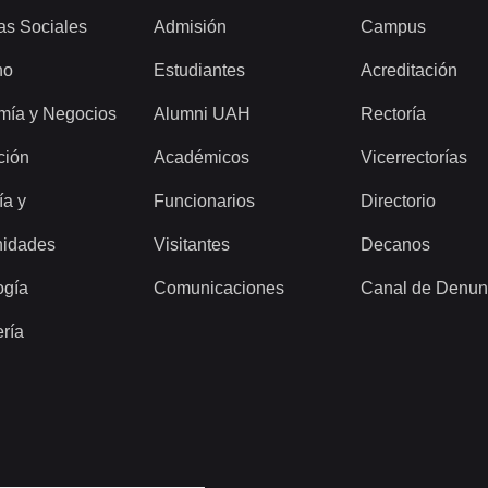
as Sociales
Admisión
Campus
ho
Estudiantes
Acreditación
mía y Negocios
Alumni UAH
Rectoría
ción
Académicos
Vicerrectorías
ía y
Funcionarios
Directorio
idades
Visitantes
Decanos
ogía
Comunicaciones
Canal de Denun
ería