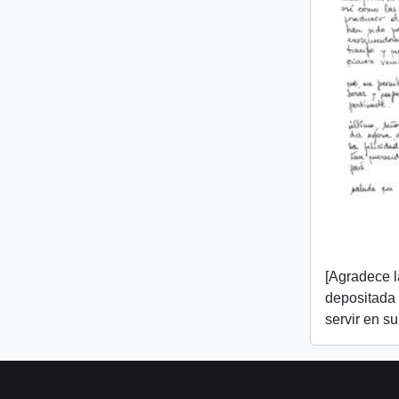
[Agradece l
depositada e
servir en s