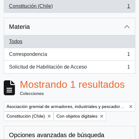
Constitución (Chile)
1
, 1 resultados
Materia
Todos
Correspondencia
1
, 1 resultados
Solicitud de Habilitación de Acceso
1
, 1 resultados
Mostrando 1 resultados
Colecciones
Remove filter:
Asociación gremial de armadores, industriales y pescadores del Maule ( AGAMAULE)
Remove filter:
Remove filter:
Constitución (Chile)
Con objetos digitales
Opciones avanzadas de búsqueda