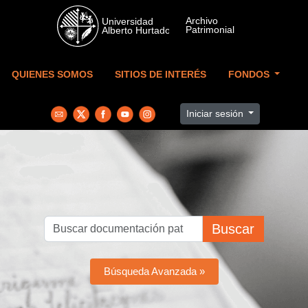
Skip to main content
QUIENES SOMOS
SITIOS DE INTERÉS
FONDOS
Iniciar sesión
Buscar
Búsqueda Avanzada »