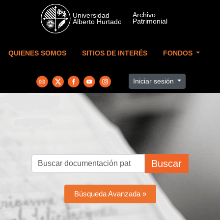
Skip to main content
QUIENES SOMOS
SITIOS DE INTERÉS
FONDOS
Iniciar sesión
Buscar
Búsqueda Avanzada »