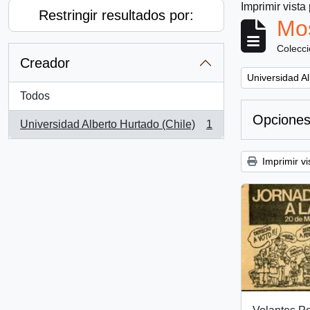
Imprimir vista
Restringir resultados por:
Mos
Colecc
Creador
Remove filter:
Universidad Al
Todos
Opciones
Universidad Alberto Hurtado (Chile)
1
, 1 resultados
Imprimir vi