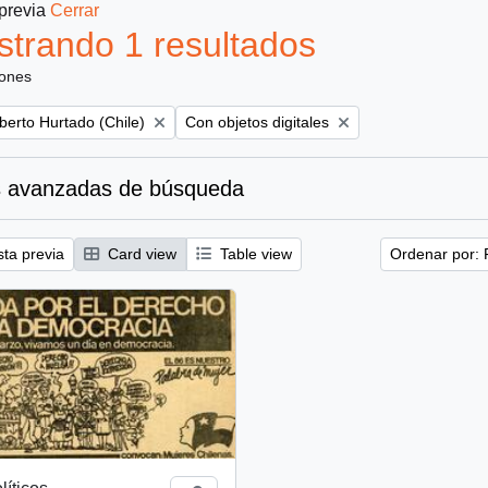
 previa
Cerrar
trando 1 resultados
iones
Remove filter:
berto Hurtado (Chile)
Con objetos digitales
 avanzadas de búsqueda
sta previa
Card view
Table view
Ordenar por: 