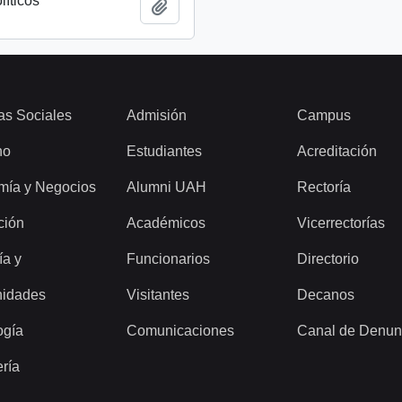
líticos
Añadir al portapapeles
as Sociales
Admisión
Campus
ho
Estudiantes
Acreditación
mía y Negocios
Alumni UAH
Rectoría
ción
Académicos
Vicerrectorías
ía y
Funcionarios
Directorio
idades
Visitantes
Decanos
ogía
Comunicaciones
Canal de Denun
ería