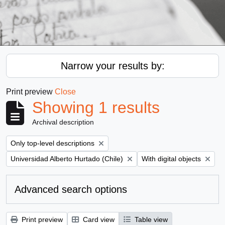
Narrow your results by:
Print preview
Close
Showing 1 results
Archival description
Remove filter:
Only top-level descriptions
Remove filter:
Remove filter:
Universidad Alberto Hurtado (Chile)
With digital objects
Advanced search options
Print preview
Card view
Table view