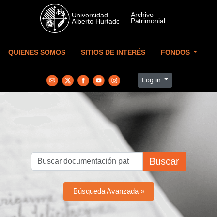
Skip to main content
QUIENES SOMOS
SITIOS DE INTERÉS
FONDOS
Log in
Buscar
Búsqueda Avanzada »