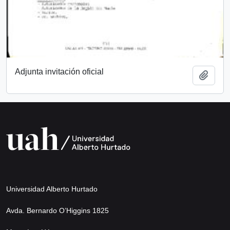
Adjunta invitación oficial
Añadi
Universidad Alberto Hurtado
Avda. Bernardo O’Higgins 1825