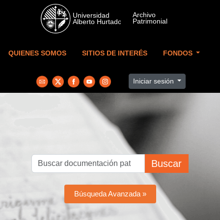
Skip to main content
QUIENES SOMOS
SITIOS DE INTERÉS
FONDOS
Iniciar sesión
Buscar
Búsqueda Avanzada »