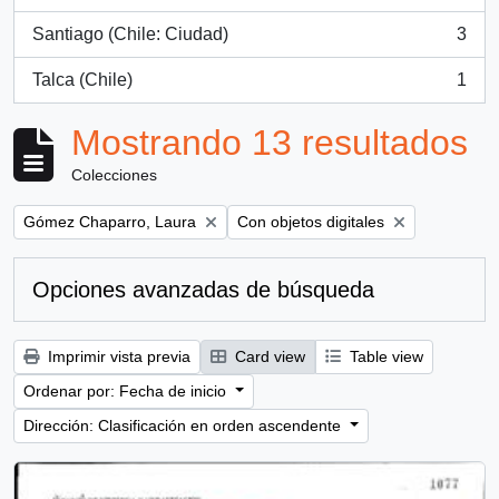
, 3 resultados
Santiago (Chile: Ciudad)
3
, 3 resultados
Talca (Chile)
1
, 1 resultados
Mostrando 13 resultados
Colecciones
Remove filter:
Remove filter:
Gómez Chaparro, Laura
Con objetos digitales
Opciones avanzadas de búsqueda
Imprimir vista previa
Card view
Table view
Ordenar por: Fecha de inicio
Dirección: Clasificación en orden ascendente