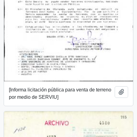
[Informa licitación pública para venta de terreno
Añadi
por medio de SERVIU]