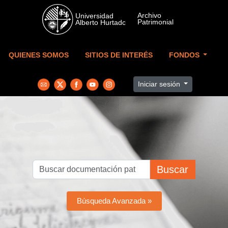
Skip to main content
QUIENES SOMOS
SITIOS DE INTERÉS
FONDOS
Iniciar sesión
Buscar
Búsqueda Avanzada »