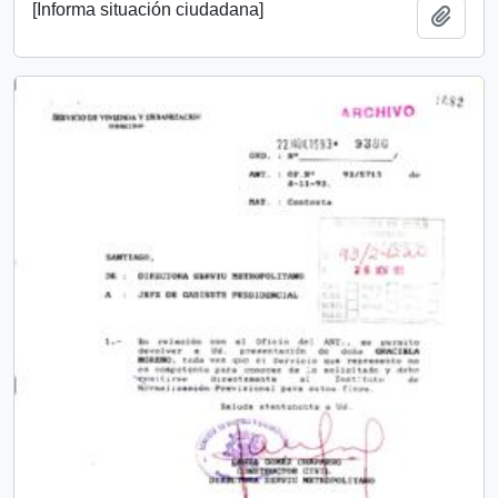
[Informa situación ciudadana]
Añadi