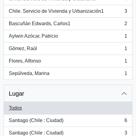
, 4 resultados
Chile. Servicio de Vivienda y Urbanización1
3
, 3 resultados
Bascuñán Edwards, Carlos1
2
, 2 resultados
Aylwin Azócar, Patricio
1
, 1 resultados
Gómez, Raúl
1
, 1 resultados
Flores, Alfonso
1
, 1 resultados
Sepúlveda, Marina
1
, 1 resultados
Lugar
Todos
Santiago (Chile : Ciudad)
6
, 6 resultados
Santiago (Chile : Ciudad)
3