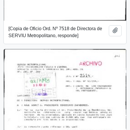
[Copia de Oficio Ord. Nº 7518 de Directora de
Añadi
SERVIU Metropolitano, responde]