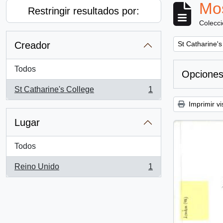
Mos
Restringir resultados por:
Colecc
Remove filter:
Creador
St Catharine's
Todos
Opciones
St Catharine's College
1
, 1 resultados
Imprimir vi
Lugar
Todos
Reino Unido
1
, 1 resultados