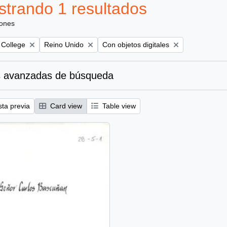
trando 1 resultados
iones
Remove filter:
Remove filter:
 College
Reino Unido
Con objetos digitales
 avanzadas de búsqueda
sta previa
Card view
Table view