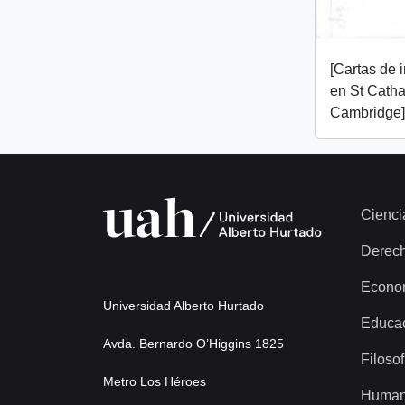
[Cartas de 
en St Catha
Cambridge]
Cienci
Derec
Econo
Universidad Alberto Hurtado
Educa
Avda. Bernardo O’Higgins 1825
Filosof
Metro Los Héroes
Human