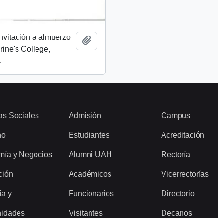
invitación a almuerzo
Añadir al portapapeles
rine's College,
.
as Sociales
Admisión
Campus
ho
Estudiantes
Acreditación
mía y Negocios
Alumni UAH
Rectoría
ción
Académicos
Vicerrectorías
ía y
Funcionarios
Directorio
idades
Visitantes
Decanos