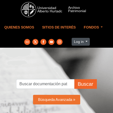
Skip to main content
QUIENES SOMOS
SITIOS DE INTERÉS
FONDOS
Log in
Buscar
Búsqueda Avanzada »