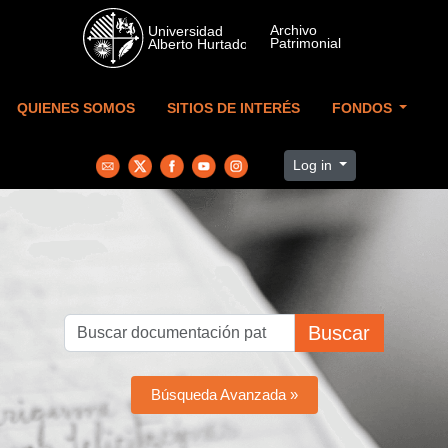
Skip to main content
QUIENES SOMOS
SITIOS DE INTERÉS
FONDOS
Log in
Buscar
Búsqueda Avanzada »