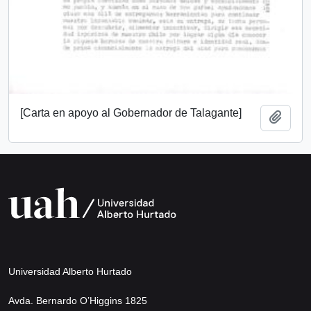
[Carta en apoyo al Gobernador de Talagante]
Add t
Universidad Alberto Hurtado
Avda. Bernardo O’Higgins 1825