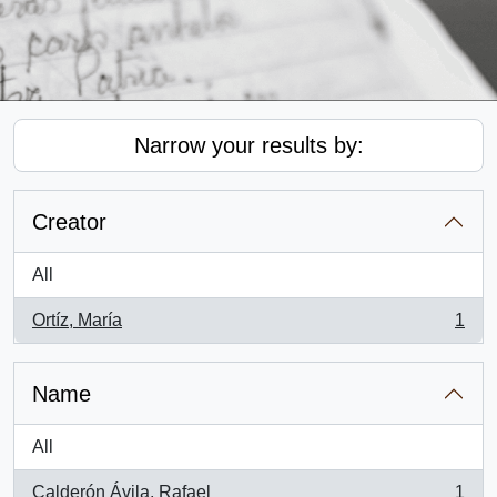
Narrow your results by:
Creator
All
Ortíz, María
1
, 1 results
Name
All
Calderón Ávila, Rafael
1