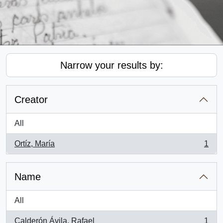
Narrow your results by:
Creator
All
Ortíz, María
1
, 1 results
Name
All
Calderón Ávila, Rafael
1