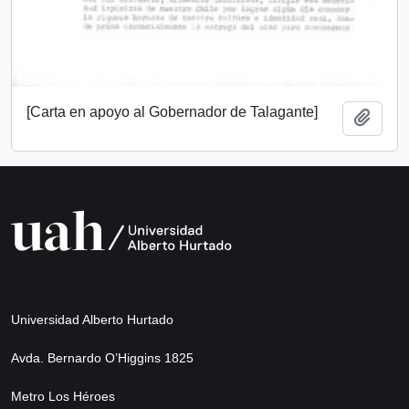
[Carta en apoyo al Gobernador de Talagante]
Add t
Universidad Alberto Hurtado
Avda. Bernardo O’Higgins 1825
Metro Los Héroes