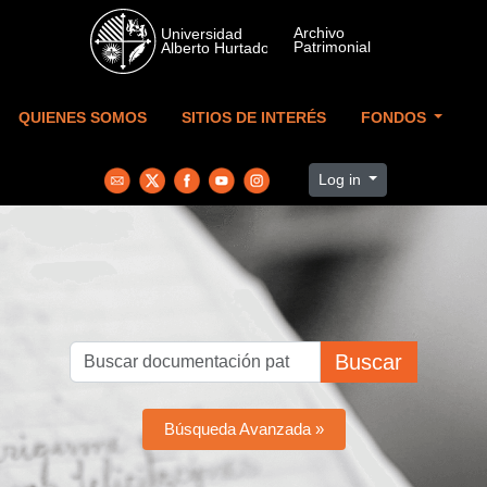
Skip to main content
QUIENES SOMOS
SITIOS DE INTERÉS
FONDOS
Log in
Buscar
Búsqueda Avanzada »