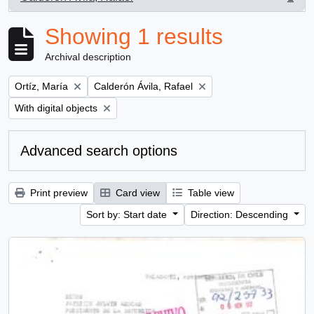
, 1 results
Showing 1 results
Archival description
Remove filter:
Remove filter:
Ortíz, María
Calderón Ávila, Rafael
Remove filter:
With digital objects
Advanced search options
Print preview
Card view
Table view
Sort by: Start date
Direction: Descending