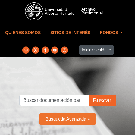
Skip to main content
QUIENES SOMOS
SITIOS DE INTERÉS
FONDOS
Iniciar sesión
Buscar
Búsqueda Avanzada »