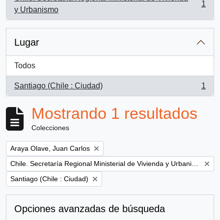
1
, 1 resultados
y Urbanismo
Lugar
Todos
Santiago (Chile : Ciudad)
1
, 1 resultados
Mostrando 1 resultados
Colecciones
Remove filter:
Araya Olave, Juan Carlos
Remove filter:
Chile. Secretaría Regional Ministerial de Vivienda y Urbanismo
Remove filter:
Santiago (Chile : Ciudad)
Opciones avanzadas de búsqueda