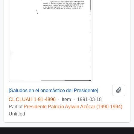
Add t
[Saludos en el onomástico del Presidente]
CL CLUAH 1-91-4896
·
Item
·
1991-03-18
Part of
Presidente Patricio Aylwin Azócar (1990-1994)
Untitled