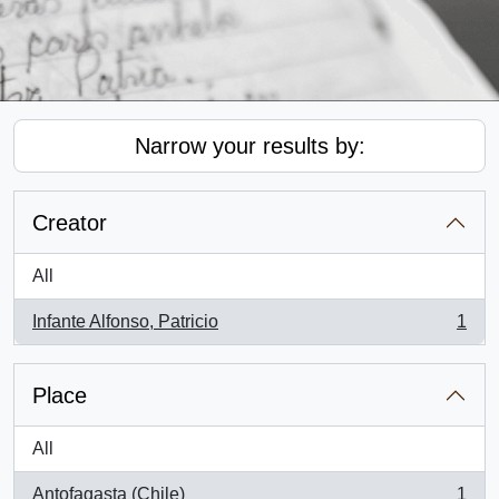
Narrow your results by:
Creator
All
Infante Alfonso, Patricio
1
, 1 results
Place
All
Antofagasta (Chile)
1