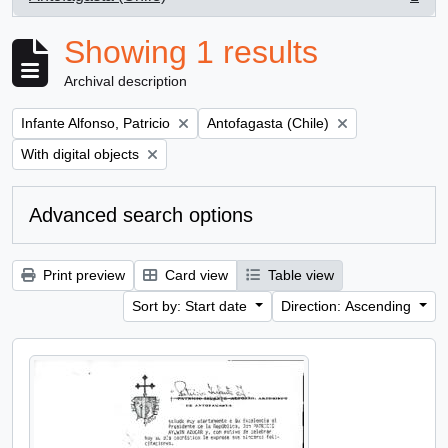
, 1 results
Showing 1 results
Archival description
Remove filter:
Remove filter:
Infante Alfonso, Patricio
Antofagasta (Chile)
Remove filter:
With digital objects
Advanced search options
Print preview
Card view
Table view
Sort by: Start date
Direction: Ascending