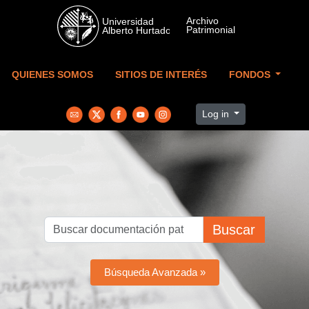
Skip to main content
QUIENES SOMOS
SITIOS DE INTERÉS
FONDOS
Log in
Buscar
Búsqueda Avanzada »