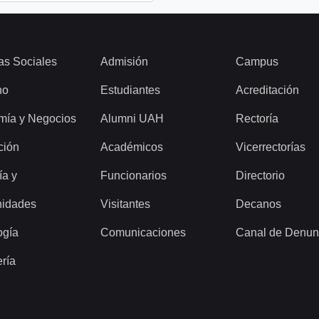
as Sociales
Admisión
Campus
ho
Estudiantes
Acreditación
mía y Negocios
Alumni UAH
Rectoría
ción
Académicos
Vicerrectorías
ía y
Funcionarios
Directorio
idades
Visitantes
Decanos
ogía
Comunicaciones
Canal de Denun
ería