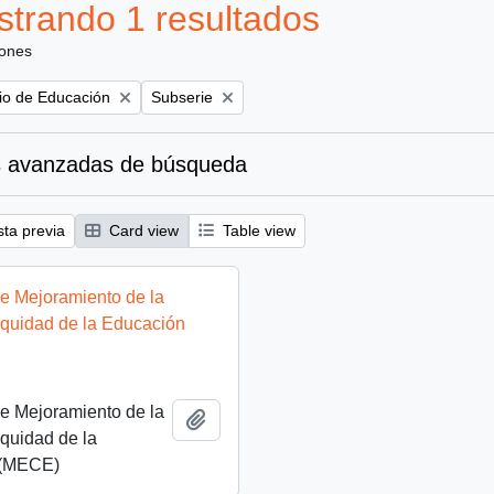
trando 1 resultados
iones
Remove filter:
rio de Educación
Subserie
 avanzadas de búsqueda
sta previa
Card view
Table view
e Mejoramiento de la
Equidad de la Educación
e Mejoramiento de la
Añadir al portapapeles
quidad de la
 (MECE)