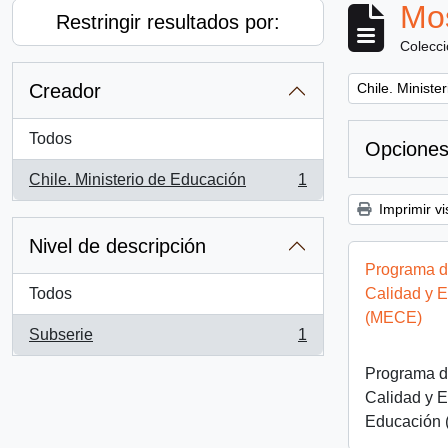
Mos
Restringir resultados por:
Colecc
Remove filter:
Creador
Chile. Ministe
Todos
Opciones
Chile. Ministerio de Educación
1
, 1 resultados
Imprimir vi
Nivel de descripción
Programa d
Todos
Calidad y 
(MECE)
Subserie
1
, 1 resultados
Programa d
Calidad y E
Educación