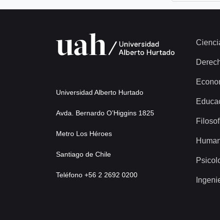
Cienci
Derec
Econo
Universidad Alberto Hurtado
Educa
Avda. Bernardo O’Higgins 1825
Filosof
Metro Los Héroes
Human
Santiago de Chile
Psicol
Teléfono +56 2 2692 0200
Ingeni