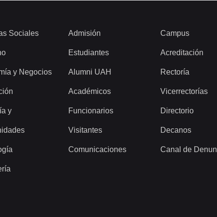
as Sociales
Admisión
Campus
ho
Estudiantes
Acreditación
mía y Negocios
Alumni UAH
Rectoría
ción
Académicos
Vicerrectorías
ía y
Funcionarios
Directorio
idades
Visitantes
Decanos
ogía
Comunicaciones
Canal de Denun
ería