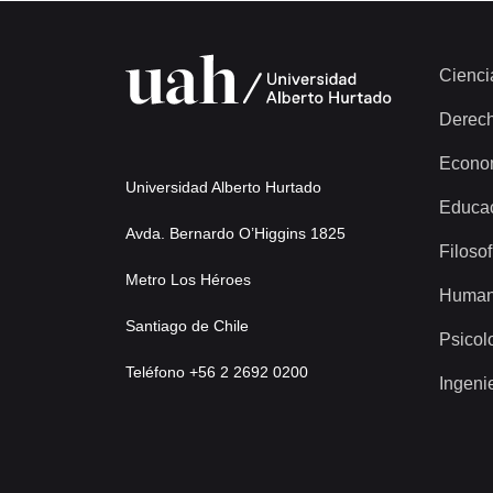
Cienci
Derec
Econo
Universidad Alberto Hurtado
Educa
Avda. Bernardo O’Higgins 1825
Filosof
Metro Los Héroes
Human
Santiago de Chile
Psicol
Teléfono +56 2 2692 0200
Ingeni