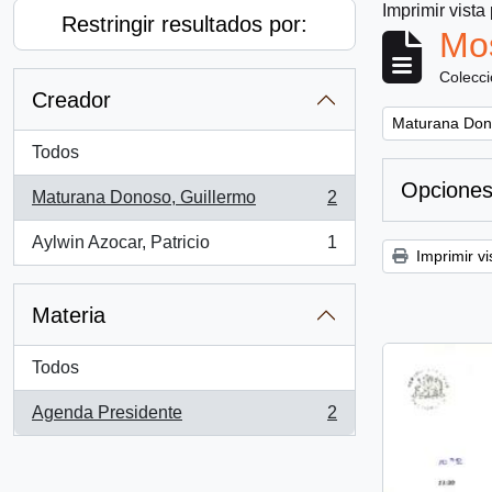
Imprimir vista
Restringir resultados por:
Mos
Colecc
Creador
Remove filter:
Maturana Don
Todos
Opciones
Maturana Donoso, Guillermo
2
, 2 resultados
Aylwin Azocar, Patricio
1
, 1 resultados
Imprimir vi
Materia
Todos
Agenda Presidente
2
, 2 resultados