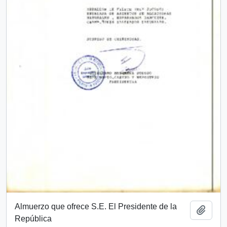
Almuerzo que ofrece S.E. El Presidente de la
Add t
República