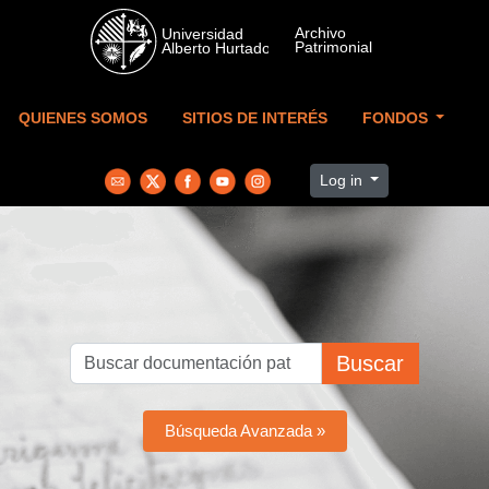
Skip to main content
QUIENES SOMOS
SITIOS DE INTERÉS
FONDOS
Log in
Buscar
Búsqueda Avanzada »