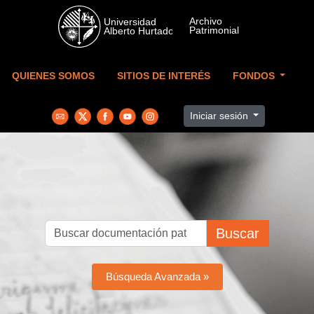
Skip to main content
QUIENES SOMOS
SITIOS DE INTERÉS
FONDOS
Iniciar sesión
Buscar
Búsqueda Avanzada »