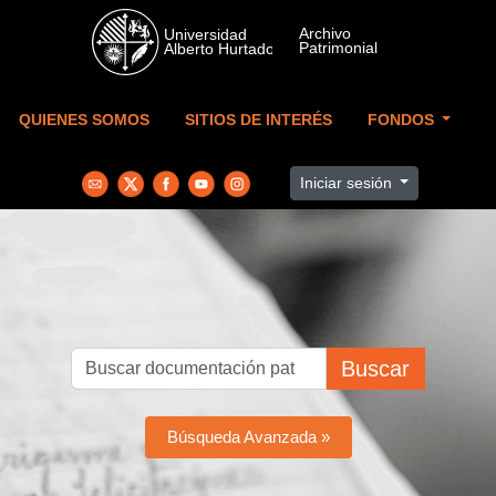
Skip to main content
QUIENES SOMOS
SITIOS DE INTERÉS
FONDOS
Iniciar sesión
Buscar
Búsqueda Avanzada »