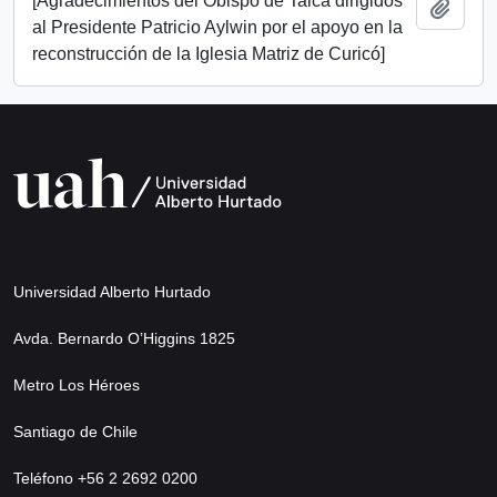
[Agradecimientos del Obispo de Talca dirigidos
Añadi
al Presidente Patricio Aylwin por el apoyo en la
reconstrucción de la Iglesia Matriz de Curicó]
Universidad Alberto Hurtado
Avda. Bernardo O’Higgins 1825
Metro Los Héroes
Santiago de Chile
Teléfono +56 2 2692 0200