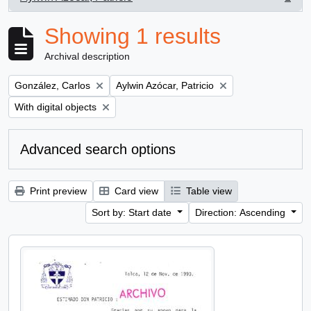
, 1 results
Showing 1 results
Archival description
Remove filter:
Remove filter:
González, Carlos
Aylwin Azócar, Patricio
Remove filter:
With digital objects
Advanced search options
Print preview
Card view
Table view
Sort by: Start date
Direction: Ascending