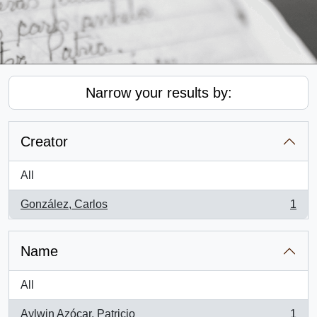
Narrow your results by:
Creator
All
González, Carlos
1
, 1 results
Name
All
Aylwin Azócar, Patricio
1