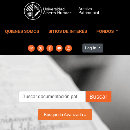
Skip to main content
QUIENES SOMOS
SITIOS DE INTERÉS
FONDOS
Log in
Buscar
Búsqueda Avanzada »