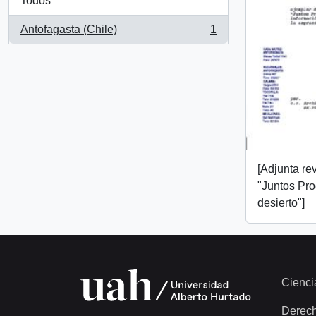
Todos
Antofagasta (Chile)
1
, 1 resultados
[Adjunta rev
"Juntos Pr
desierto"]
Cienci
Derec