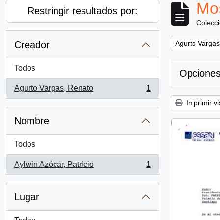
Mos
Restringir resultados por:
Colecc
Remove filter:
Creador
Agurto Vargas
Todos
Opciones
Agurto Vargas, Renato
1
, 1 resultados
Imprimir vi
Nombre
Todos
Aylwin Azócar, Patricio
1
, 1 resultados
Lugar