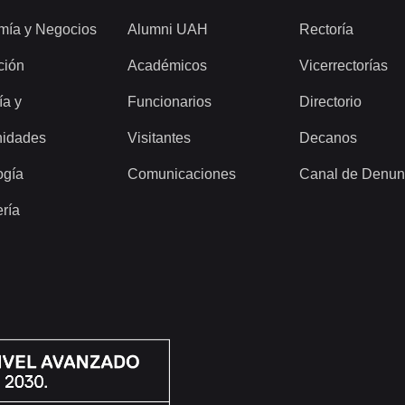
mía y Negocios
Alumni UAH
Rectoría
ción
Académicos
Vicerrectorías
ía y
Funcionarios
Directorio
idades
Visitantes
Decanos
ogía
Comunicaciones
Canal de Denun
ería