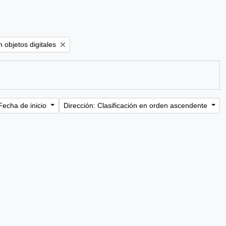
ove filter:
 objetos digitales
Fecha de inicio
Dirección: Clasificación en orden ascendente