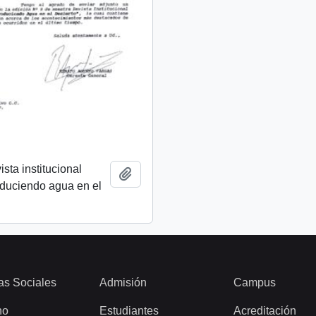
ista institucional
Añadir al portapapeles
oduciendo agua en el
as Sociales
Admisión
Campus
ho
Estudiantes
Acreditación