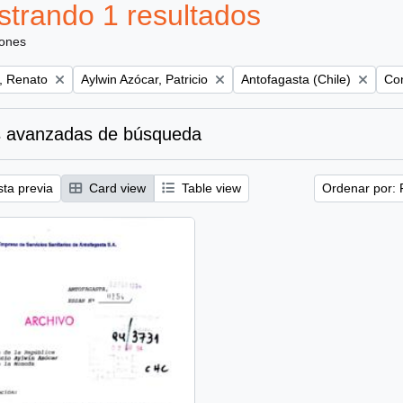
trando 1 resultados
iones
Remove filter:
Remove filter:
Rem
, Renato
Aylwin Azócar, Patricio
Antofagasta (Chile)
Con
 avanzadas de búsqueda
sta previa
Card view
Table view
Ordenar por: 