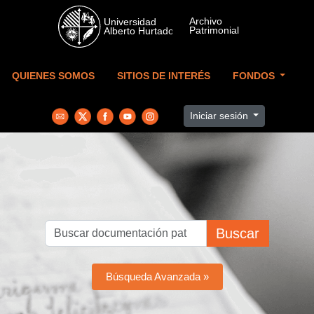
Skip to main content
QUIENES SOMOS
SITIOS DE INTERÉS
FONDOS
Iniciar sesión
Buscar
Búsqueda Avanzada »