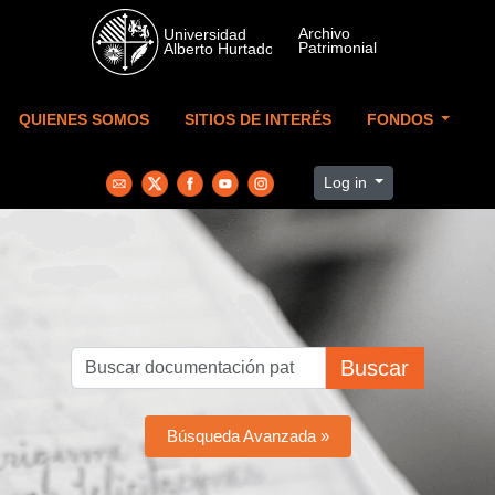
Skip to main content
QUIENES SOMOS
SITIOS DE INTERÉS
FONDOS
Log in
Buscar
Búsqueda Avanzada »