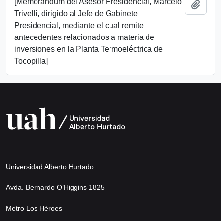
[Memorándum del Asesor Presidencial, Marcelo
Add t
Trivelli, dirigido al Jefe de Gabinete
Presidencial, mediante el cual remite
antecedentes relacionados a materia de
inversiones en la Planta Termoeléctrica de
Tocopilla]
Universidad Alberto Hurtado
Avda. Bernardo O’Higgins 1825
Metro Los Héroes