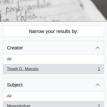
Narrow your results by:
Creator
All
Trivelli O., Marcelo
1
, 1 results
Subject
All
Memorándum
1