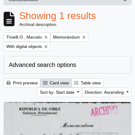
, 1 results
Showing 1 results
Archival description
Remove filter:
Remove filter:
Trivelli O., Marcelo
Memorándum
Remove filter:
With digital objects
Advanced search options
Print preview
Card view
Table view
Sort by: Start date
Direction: Ascending