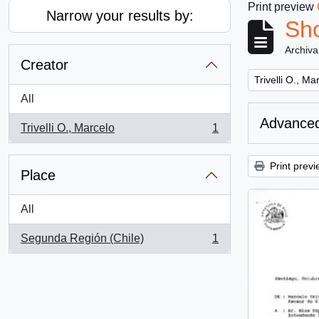
Print preview
Narrow your results by:
Sho
Archiva
Creator
Remove filter:
Trivelli O., Ma
All
Advanced
Trivelli O., Marcelo
1
, 1 results
Print previ
Place
All
Segunda Región (Chile)
1
, 1 results