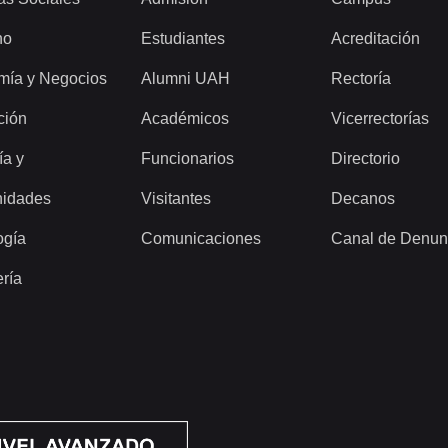
ho
Estudiantes
Acreditación
mía y Negocios
Alumni UAH
Rectoría
ción
Académicos
Vicerrectorías
ía y
Funcionarios
Directorio
idades
Visitantes
Decanos
ogía
Comunicaciones
Canal de Denun
ería