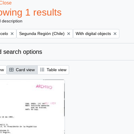
Close
wing 1 results
l description
Remove filter:
Remove filter:
rcelo
Segunda Región (Chile)
With digital objects
 search options
ew
Card view
Table view