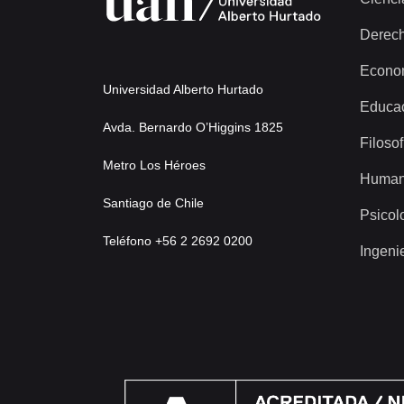
Derec
Econo
Universidad Alberto Hurtado
Educa
Avda. Bernardo O’Higgins 1825
Filosof
Metro Los Héroes
Human
Santiago de Chile
Psicol
Teléfono +56 2 2692 0200
Ingeni