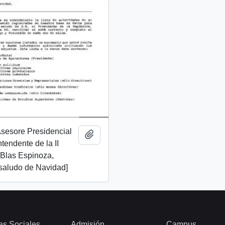
 Asesore Presidencial
Add to clipboard
Intendente de la II
 Blas Espinoza,
 saludo de Navidad]
as Sociales
Admisión
Campus